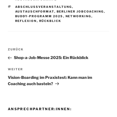
SCHLAGWÖRTER
ABSCHLUSSVERANSTALTUNG
,
AUSTAUSCHFORMAT
,
BERLINER JOBCOACHING
,
BUDDY-PROGRAMM 2025
,
NETWORKING
,
REFLEXION
,
RÜCKBLICK
Beitragsnavigation
Vorheriger
ZURÜCK
Beitrag
Shop-a-Job-Messe 2025: Ein Rückblick
Nächster
WEITER
Beitrag
Vision-Boarding im Praxistest: Kann man im
Coaching auch basteln?
ANSPRECHPARTNER:INNEN: