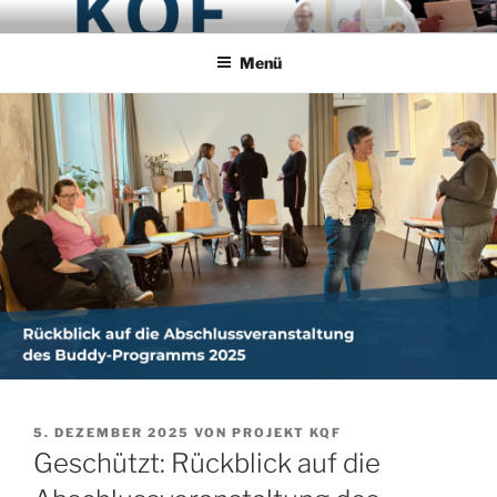
Zum
PROJEKT KQF
Koordinierungsstelle Qualifizierung und Fachaustausch
Inhalt
Menü
springen
VERÖFFENTLICHT
5. DEZEMBER 2025
VON
PROJEKT KQF
AM
Geschützt: Rückblick auf die