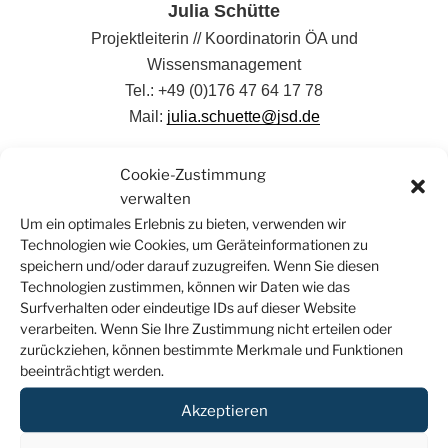
Julia Schütte
Projektleiterin // Koordinatorin ÖA und
Wissensmanagement
Tel.: +49 (0)176 47 64 17 78
Mail:
julia.schuette@jsd.de
Helén Gerdewischke
Cookie-Zustimmung
verwalten
Koordinatorin Qualifizierungen
Um ein optimales Erlebnis zu bieten, verwenden wir
Tel.: +49 (0)176 46 66 85 18
Technologien wie Cookies, um Geräteinformationen zu
Mail:
helen.gerdewischke@jsd.de
speichern und/oder darauf zuzugreifen. Wenn Sie diesen
Technologien zustimmen, können wir Daten wie das
Christian Perl
Surfverhalten oder eindeutige IDs auf dieser Website
verarbeiten. Wenn Sie Ihre Zustimmung nicht erteilen oder
Bildungsreferent
zurückziehen, können bestimmte Merkmale und Funktionen
Tel.: +49 (0)157 50 15 20 41
beeinträchtigt werden.
Mail:
christian.perl@jsd.de
Akzeptieren
Liza Grundig