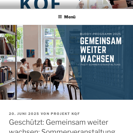
Zum
PROJEKT KQF
Koordinierungsstelle Qualifizierung und Fachaustausch
Inhalt
Menü
springen
VERÖFFENTLICHT
20. JUNI 2025
VON
PROJEKT KQF
AM
Geschützt: Gemeinsam weiter
wachsen: Sommerveranstaltung