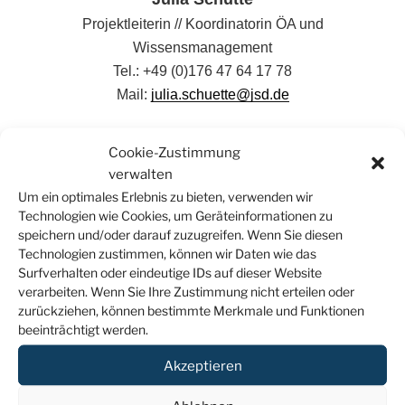
Projektleiterin // Koordinatorin ÖA und
Wissensmanagement
Tel.: +49 (0)176 47 64 17 78
Mail:
julia.schuette@jsd.de
Helén Gerdewischke
Cookie-Zustimmung
Koordinatorin Qualifizierungen
verwalten
Tel.: +49 (0)176 46 66 85 18
Um ein optimales Erlebnis zu bieten, verwenden wir
Technologien wie Cookies, um Geräteinformationen zu
Mail:
helen.gerdewischke@jsd.de
speichern und/oder darauf zuzugreifen. Wenn Sie diesen
Technologien zustimmen, können wir Daten wie das
Christian Perl
Surfverhalten oder eindeutige IDs auf dieser Website
Bildungsreferent
verarbeiten. Wenn Sie Ihre Zustimmung nicht erteilen oder
zurückziehen, können bestimmte Merkmale und Funktionen
Tel.: +49 (0)157 50 15 20 41
beeinträchtigt werden.
Mail:
christian.perl@jsd.de
Akzeptieren
Liza Grundig