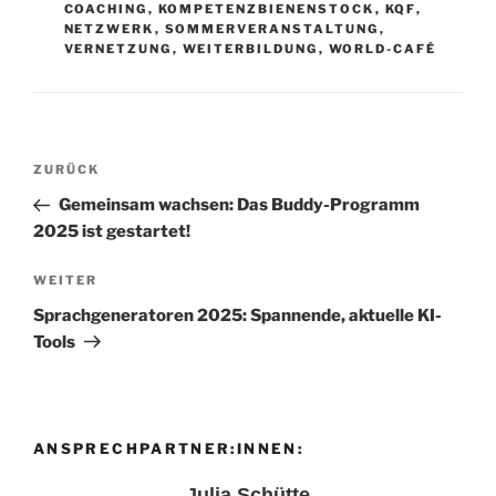
COACHING
,
KOMPETENZBIENENSTOCK
,
KQF
,
NETZWERK
,
SOMMERVERANSTALTUNG
,
VERNETZUNG
,
WEITERBILDUNG
,
WORLD-CAFÉ
Beitragsnavigation
Vorheriger
ZURÜCK
Beitrag
Gemeinsam wachsen: Das Buddy-Programm
2025 ist gestartet!
Nächster
WEITER
Beitrag
Sprachgeneratoren 2025: Spannende, aktuelle KI-
Tools
ANSPRECHPARTNER:INNEN:
Julia Schütte