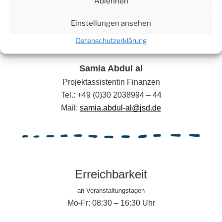
Ablehnen
Koordinationsassistentin Teilnehmenden- und
Veranstaltungsmanagement
Einstellungen ansehen
Tel.: +49 (0)176 46 66 85 19
Datenschutzerklärung
Mail:
liza.grundig@jsd.de
Samia Abdul al
Projektassistentin Finanzen
Tel.: +49 (0)30 2038994 – 44
Mail:
samia.abdul-al@jsd.de
Erreichbarkeit
an Veranstaltungstagen
Mo-Fr: 08:30 – 16:30 Uhr