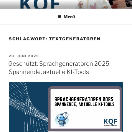
Zum
PROJEKT KQF
Koordinierungsstelle Qualifizierung und Fachaustausch
Inhalt
Menü
springen
SCHLAGWORT:
TEXTGENERATOREN
VERÖFFENTLICHT
20. JUNI 2025
AM
Geschützt: Sprachgeneratoren 2025:
Spannende, aktuelle KI-Tools