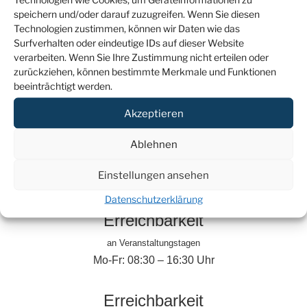
Veranstaltungsmanagement
speichern und/oder darauf zuzugreifen. Wenn Sie diesen
Tel.: +49 (0)176 46 66 85 19
Technologien zustimmen, können wir Daten wie das
Mail:
liza.grundig@jsd.de
Surfverhalten oder eindeutige IDs auf dieser Website
verarbeiten. Wenn Sie Ihre Zustimmung nicht erteilen oder
zurückziehen, können bestimmte Merkmale und Funktionen
Samia Abdul al
beeinträchtigt werden.
Projektassistentin Finanzen
Tel.: +49 (0)30 2038994 – 44
Akzeptieren
Mail:
samia.abdul-al@jsd.de
Ablehnen
Einstellungen ansehen
Datenschutzerklärung
Erreichbarkeit
an Veranstaltungstagen
Mo-Fr: 08:30 – 16:30 Uhr
Erreichbarkeit