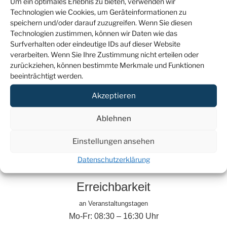
Um ein optimales Erlebnis zu bieten, verwenden wir
Technologien wie Cookies, um Geräteinformationen zu
Koordinationsassistentin Teilnehmenden- und
speichern und/oder darauf zuzugreifen. Wenn Sie diesen
Veranstaltungsmanagement
Technologien zustimmen, können wir Daten wie das
Tel.: +49 (0)176 46 66 85 19
Surfverhalten oder eindeutige IDs auf dieser Website
Mail:
liza.grundig@jsd.de
verarbeiten. Wenn Sie Ihre Zustimmung nicht erteilen oder
zurückziehen, können bestimmte Merkmale und Funktionen
beeinträchtigt werden.
Samia Abdul al
Projektassistentin Finanzen
Akzeptieren
Tel.: +49 (0)30 2038994 – 44
Ablehnen
Mail:
samia.abdul-al@jsd.de
Einstellungen ansehen
Datenschutzerklärung
Erreichbarkeit
an Veranstaltungstagen
Mo-Fr: 08:30 – 16:30 Uhr