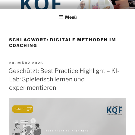
Zum
PROJEKT KQF
Koordinierungsstelle Qualifizierung und Fachaustausch
Inhalt
Menü
springen
SCHLAGWORT:
DIGITALE METHODEN IM
COACHING
VERÖFFENTLICHT
20. MÄRZ 2025
AM
Geschützt: Best Practice Highlight – KI-
Lab: Spielerisch lernen und
experimentieren