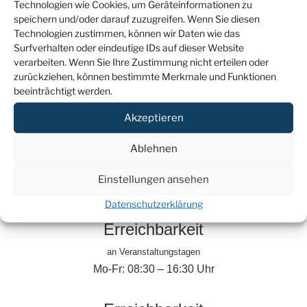
Technologien wie Cookies, um Geräteinformationen zu
Veranstaltungsmanagement
speichern und/oder darauf zuzugreifen. Wenn Sie diesen
Tel.: +49 (0)176 46 66 85 19
Technologien zustimmen, können wir Daten wie das
Mail:
liza.grundig@jsd.de
Surfverhalten oder eindeutige IDs auf dieser Website
verarbeiten. Wenn Sie Ihre Zustimmung nicht erteilen oder
zurückziehen, können bestimmte Merkmale und Funktionen
Samia Abdul al
beeinträchtigt werden.
Projektassistentin Finanzen
Akzeptieren
Tel.: +49 (0)30 2038994 – 44
Mail:
samia.abdul-al@jsd.de
Ablehnen
Einstellungen ansehen
Datenschutzerklärung
Erreichbarkeit
an Veranstaltungstagen
Mo-Fr: 08:30 – 16:30 Uhr