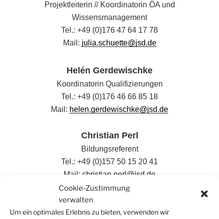
Projektleiterin // Koordinatorin ÖA und
Wissensmanagement
Tel.: +49 (0)176 47 64 17 78
Mail:
julia.schuette@jsd.de
Helén Gerdewischke
Koordinatorin Qualifizierungen
Tel.: +49 (0)176 46 66 85 18
Mail:
helen.gerdewischke@jsd.de
Christian Perl
Bildungsreferent
Tel.: +49 (0)157 50 15 20 41
Mail:
christian.perl@jsd.de
Cookie-Zustimmung
verwalten
Liza Grundig
Um ein optimales Erlebnis zu bieten, verwenden wir
Koordinationsassistentin Teilnehmenden- und