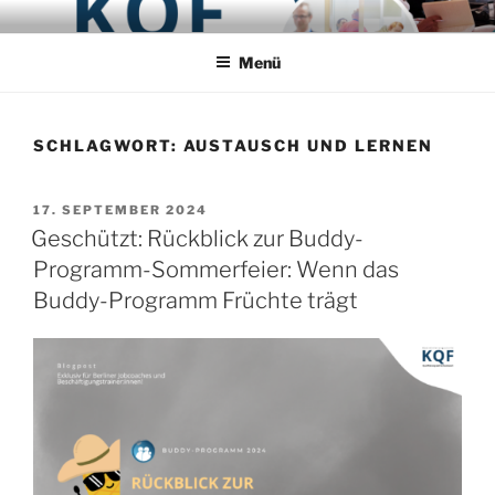
Zum
PROJEKT KQF
Koordinierungsstelle Qualifizierung und Fachaustausch
Inhalt
Menü
springen
SCHLAGWORT:
AUSTAUSCH UND LERNEN
VERÖFFENTLICHT
17. SEPTEMBER 2024
AM
Geschützt: Rückblick zur Buddy-
Programm-Sommerfeier: Wenn das
Buddy-Programm Früchte trägt